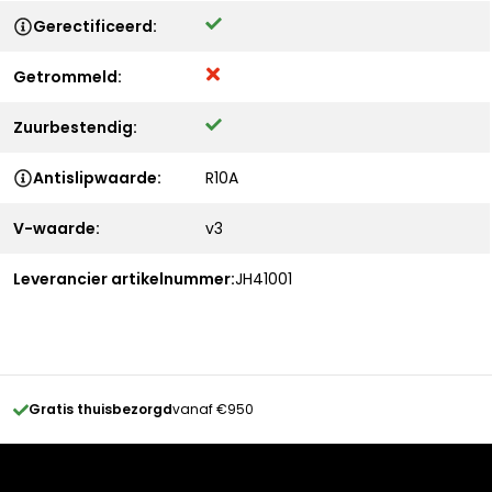
Gerectificeerd:
Getrommeld:
Zuurbestendig:
Antislipwaarde:
R10A
V-waarde:
v3
Leverancier artikelnummer:
JH41001
Gratis thuisbezorgd
vanaf €950