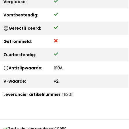
Verglaasd:
Vorstbestendig:
Gerectificeerd:
Getrommeld:
Zuurbestendig:
Antislipwaarde:
R10A
V-waarde:
v2
Leverancier artikelnummer:
TE3011
Gratis thuisbezorgd
vanaf €950