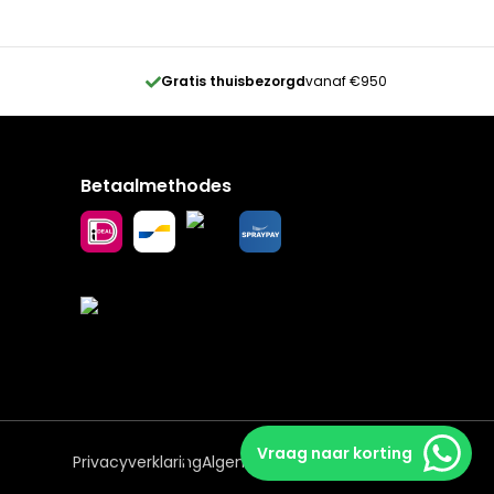
Gratis thuisbezorgd
vanaf €950
Betaalmethodes
Vraag naar korting
Privacyverklaring
Algemene voorwaarden