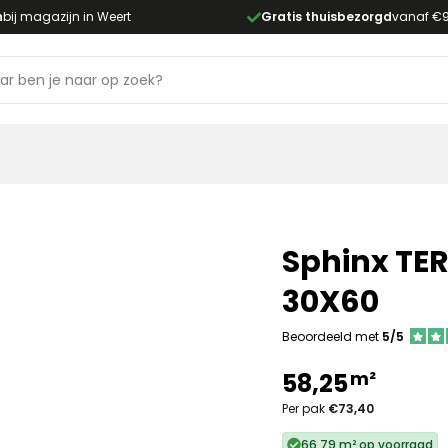
n
bij magazijn in Weert
Gratis thuisbezorgd
vanaf €
Sphinx TE
30X60
Beoordeeld met
5/5
m²
58,25
Per pak
€73,40
66,79 m² op voorraad