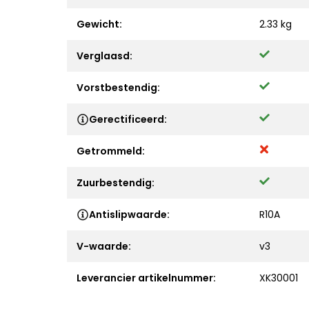
Gewicht:
2.33 kg
Verglaasd:
Vorstbestendig:
Gerectificeerd:
Getrommeld:
Zuurbestendig:
Antislipwaarde:
R10A
V-waarde:
v3
Leverancier artikelnummer:
XK30001