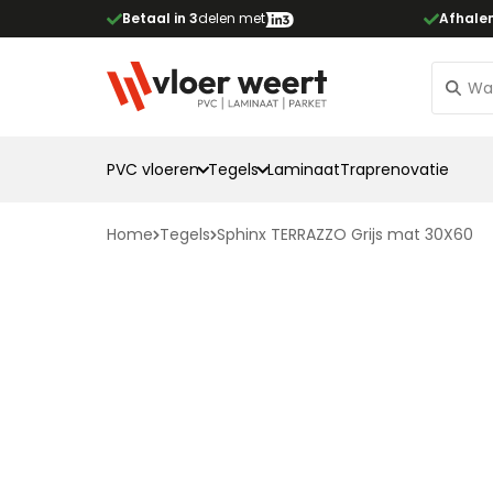
Betaal in 3
delen met
Afhale
PVC vloeren
Tegels
Laminaat
Traprenovatie
Home
Tegels
Sphinx TERRAZZO Grijs mat 30X60