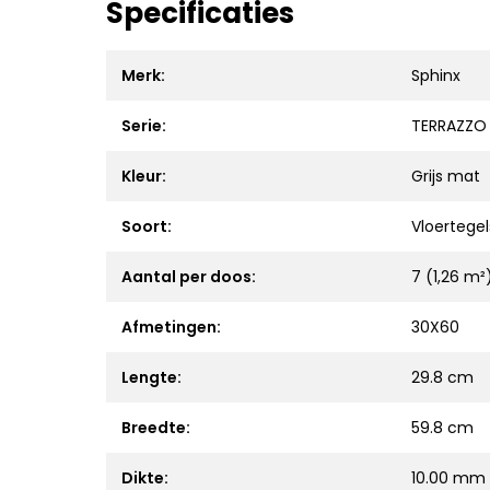
Specificaties
Merk:
Sphinx
Serie:
TERRAZZO
Kleur:
Grijs mat
Soort:
Vloertegel
Aantal per doos:
7 (1,26 m²
Afmetingen:
30X60
Lengte:
29.8 cm
Breedte:
59.8 cm
Dikte:
10.00 mm