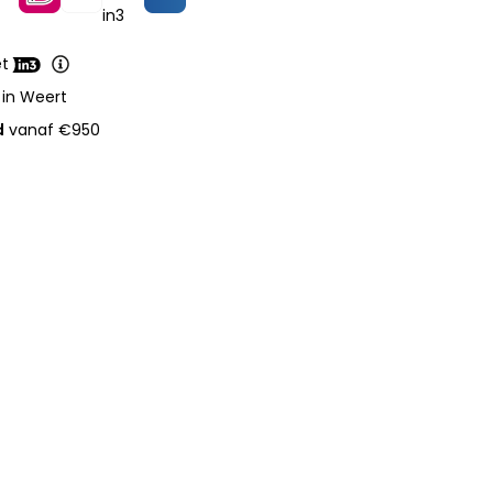
et
 in Weert
d
vanaf €950