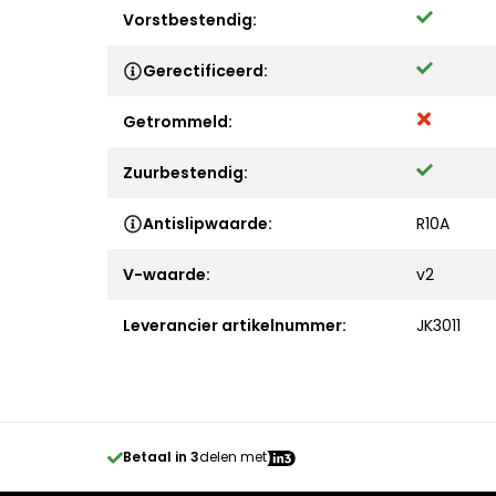
Vorstbestendig:
Gerectificeerd:
Getrommeld:
Zuurbestendig:
Antislipwaarde:
R10A
V-waarde:
v2
Leverancier artikelnummer:
JK3011
Betaal in 3
delen met