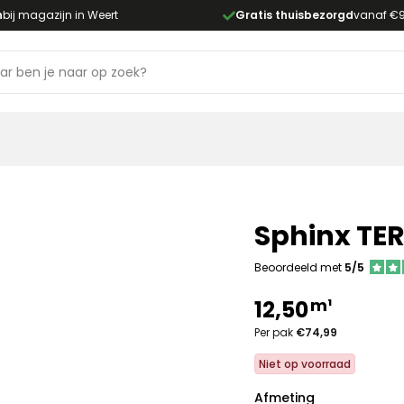
n
bij magazijn in Weert
Gratis thuisbezorgd
vanaf €
Sphinx TE
Beoordeeld met
5/5
m¹
12,50
Per pak
€74,99
Niet op voorraad
Afmeting