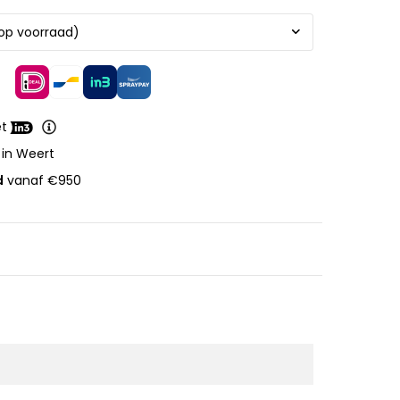
et
 in Weert
d
vanaf €950