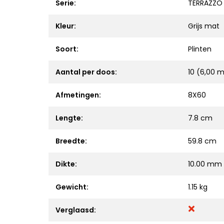
Serie:
TERRAZZO
Kleur:
Grijs mat
Soort:
Plinten
Aantal per doos:
10 (6,00 m
Afmetingen:
8X60
Lengte:
7.8 cm
Breedte:
59.8 cm
Dikte:
10.00 mm
Gewicht:
1.15 kg
Verglaasd: