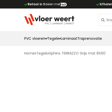
Betaal in 3
delen met
Afhale
PVC vloeren
Tegels
Laminaat
Traprenovatie
Home
Tegels
Sphinx TERRAZZO Grijs mat 8X60