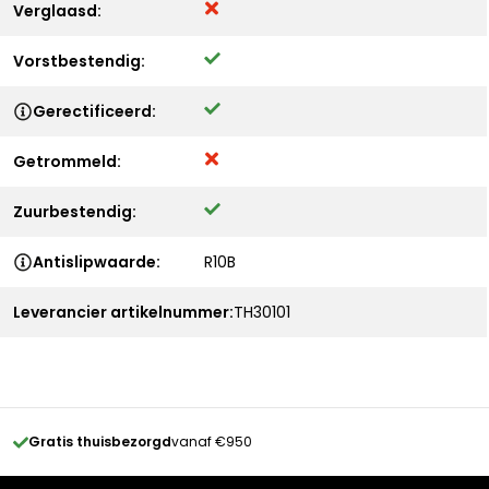
Verglaasd:
Vorstbestendig:
Gerectificeerd:
Getrommeld:
Zuurbestendig:
Antislipwaarde:
R10B
Leverancier artikelnummer:
TH30101
Gratis thuisbezorgd
vanaf €950