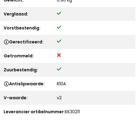
Gewicht:
6.90 kg
Verglaasd:
Vorstbestendig:
Gerectificeerd:
Getrommeld:
Zuurbestendig:
Antislipwaarde:
R10A
V-waarde:
v2
Leverancier artikelnummer:
KK30211