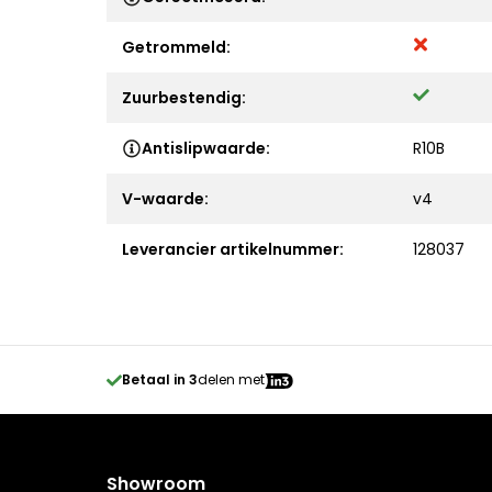
Getrommeld:
Zuurbestendig:
Antislipwaarde:
R10B
V-waarde:
v4
Leverancier artikelnummer:
128037
Betaal in 3
delen met
Showroom