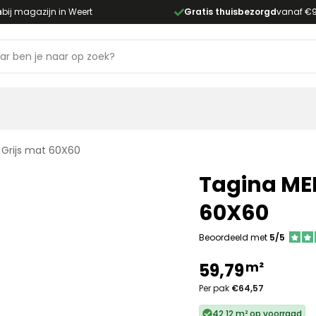
n
bij magazijn in Weert
Gratis thuisbezorgd
vanaf €
Grijs mat 60X60
Tagina ME
60X60
Beoordeeld met
5/5
m²
59,79
Per pak
€64,57
42,12 m² op voorraad