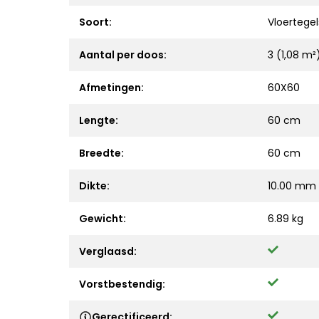
Soort:
Vloertegel
Aantal per doos:
3 (1,08 m²
Afmetingen:
60X60
Lengte:
60 cm
Breedte:
60 cm
Dikte:
10.00 mm
Gewicht:
6.89 kg
Verglaasd:
Vorstbestendig:
Gerectificeerd: