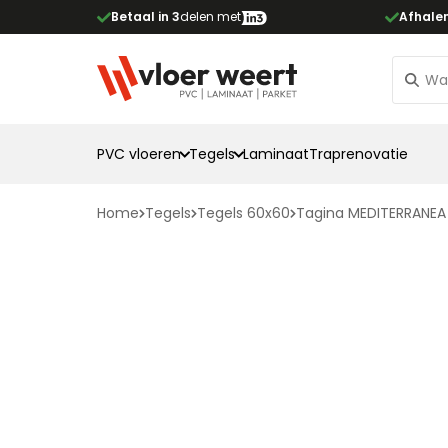
Betaal in 3
delen met
Afhale
PVC vloeren
Tegels
Laminaat
Traprenovatie
Home
Tegels
Tegels 60x60
Tagina MEDITERRANEA 