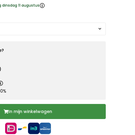
g dinsdag 11 augustus
e?
)
10%
In mijn winkelwagen