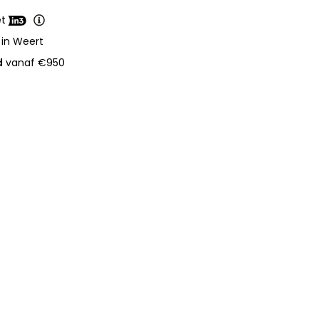
et
 in Weert
d
vanaf €950