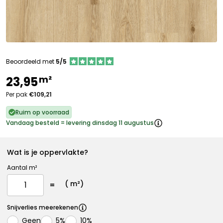
Beoordeeld met
5/5
m²
23,95
Per pak
€109,21
Ruim op voorraad
Vandaag besteld = levering dinsdag 11 augustus
Wat is je oppervlakte?
Aantal m²
(
m²)
Snijverlies meerekenen
Geen
5%
10%