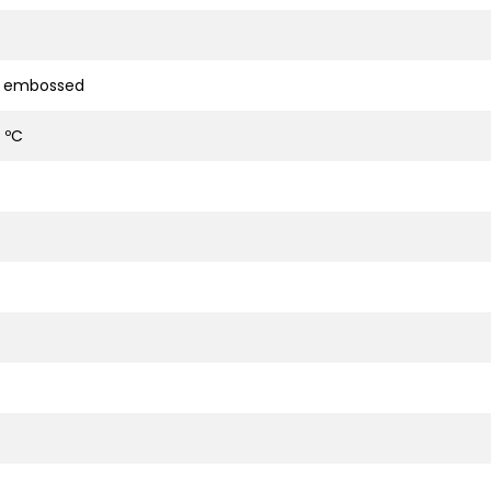
d embossed
 ºC