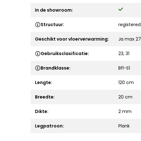
In de showroom:
Structuur:
registere
Geschikt voor vloerverwarming:
Ja max 27
Gebruiksclasificatie:
23, 31
Brandklasse:
Bfl-S1
Lengte:
120 cm
Breedte:
20 cm
Dikte:
2 mm
Legpatroon:
Plank