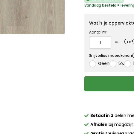
Vandaag besteld = leveri
Wat is je oppervlakt
Aantal m²
(
m²
Snijverlies meerekenen
Geen
5%
Betaal in 3
delen m
Afhalen
bij magazijn
Gratis thuisbezorg