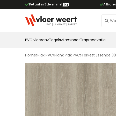
Betaal in 3
delen met
Afhale
PVC vloeren
Tegels
Laminaat
Traprenovatie
Home
Plak PVC
Plank Plak PVC
Tarkett Essence 30