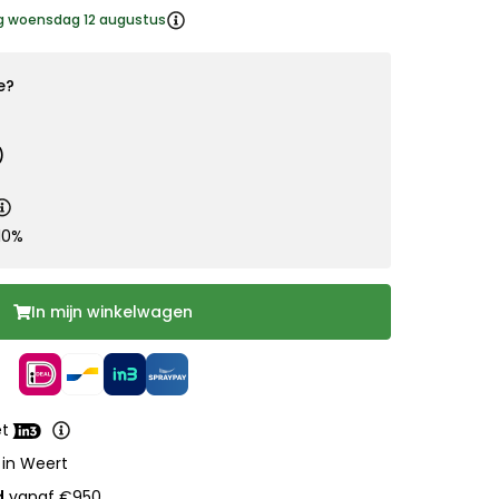
ng woensdag 12 augustus
e?
)
10%
In mijn winkelwagen
et
 in Weert
d
vanaf €950