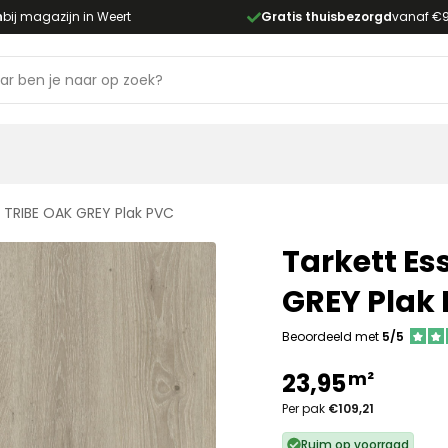
n
bij magazijn in Weert
Gratis thuisbezorgd
vanaf €
 TRIBE OAK GREY Plak PVC
Tarkett Es
GREY Plak
Beoordeeld met
5/5
m²
23,95
Per pak
€109,21
Ruim op voorraad