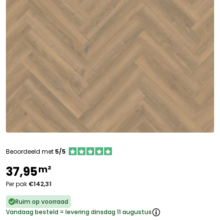
Beoordeeld met
5/5
m²
37,95
Per pak
€142,31
Ruim op voorraad
Vandaag besteld = levering dinsdag 11 augustus