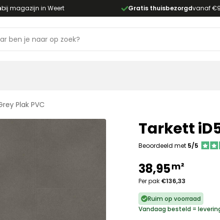
n
bij magazijn in Weert
Gratis thuisbezorgd
vanaf €
 Grey Plak PVC
Tarkett iD
Beoordeeld met
5/5
m²
38,95
Per pak
€136,33
Ruim op voorraad
Vandaag besteld = leverin