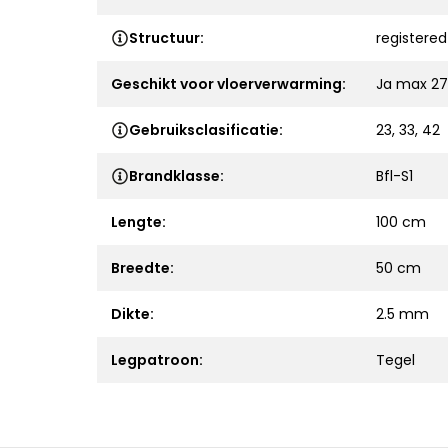
Structuur:
registere
Geschikt voor vloerverwarming:
Ja max 27
Gebruiksclasificatie:
23, 33, 42
Brandklasse:
Bfl-S1
Lengte:
100 cm
Breedte:
50 cm
Dikte:
2.5 mm
Legpatroon:
Tegel