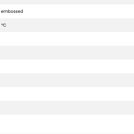
d embossed
 ºC