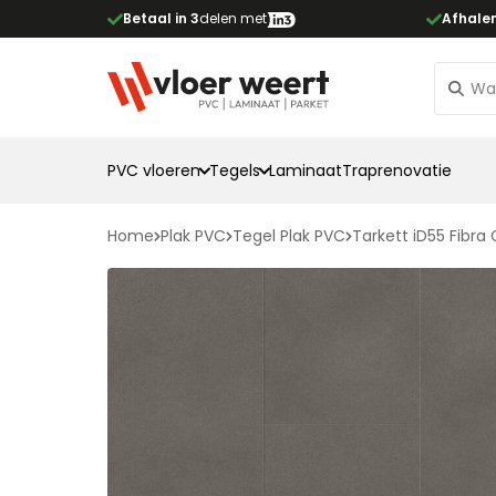
Betaal in 3
delen met
Afhale
PVC vloeren
Tegels
Laminaat
Traprenovatie
Home
Plak PVC
Tegel Plak PVC
Tarkett iD55 Fibra