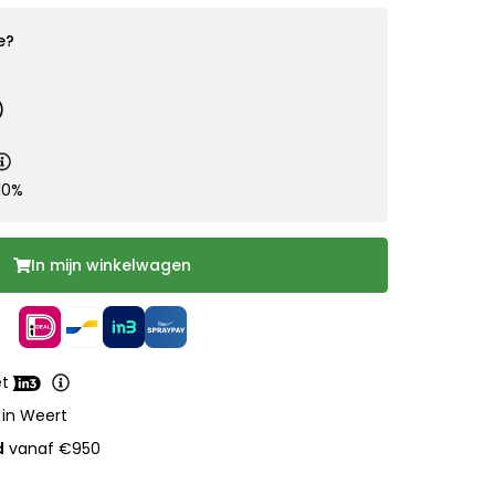
e?
)
10%
In mijn winkelwagen
et
 in Weert
d
vanaf €950