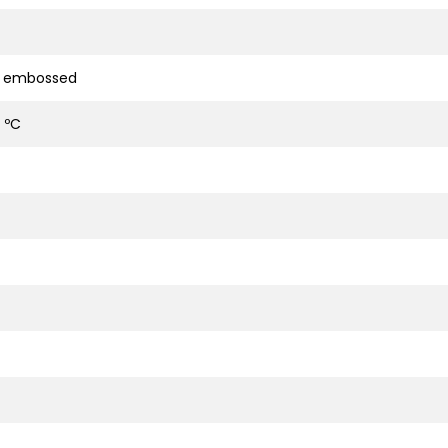
d embossed
 ºC