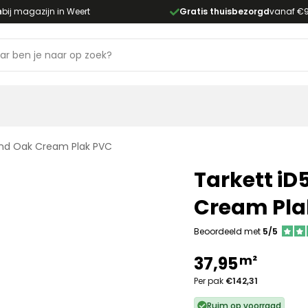
n
bij magazijn in Weert
Gratis thuisbezorgd
vanaf €
land Oak Cream Plak PVC
Tarkett iD
Cream Pla
Beoordeeld met
5/5
m²
37,95
Per pak
€142,31
Ruim op voorraad