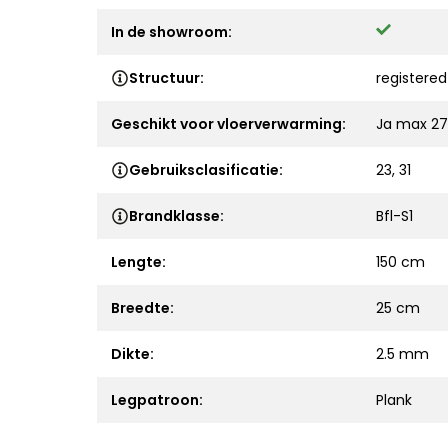
In de showroom:
Structuur:
registere
Geschikt voor vloerverwarming:
Ja max 27
Gebruiksclasificatie:
23, 31
Brandklasse:
Bfl-S1
Lengte:
150 cm
Breedte:
25 cm
Dikte:
2.5 mm
Legpatroon:
Plank