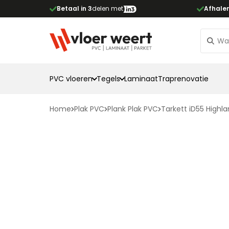
Betaal in 3
delen met
Afhale
PVC vloeren
Tegels
Laminaat
Traprenovatie
Home
Plak PVC
Plank Plak PVC
Tarkett iD55 High