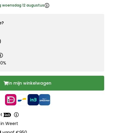
ng woensdag 12 augustus
e?
)
10%
In mijn winkelwagen
et
 in Weert
d
vanaf €950