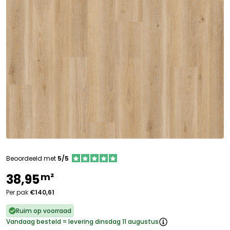
Beoordeeld met
5/5
m²
38,95
Per pak
€140,61
Ruim op voorraad
Vandaag besteld = levering dinsdag 11 augustus