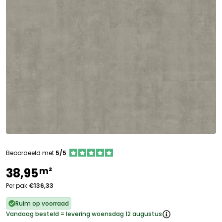
Beoordeeld met
5/5
m²
38,95
Per pak
€136,33
Ruim op voorraad
Vandaag besteld = levering woensdag 12 augustus