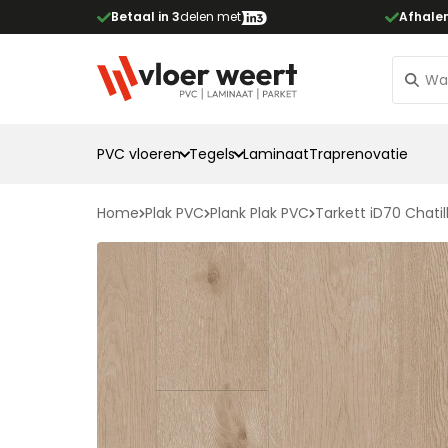
Betaal in 3
delen met
Afhale
PVC vloeren
Tegels
Laminaat
Traprenovatie
Home
Plak PVC
Plank Plak PVC
Tarkett iD70 Chati