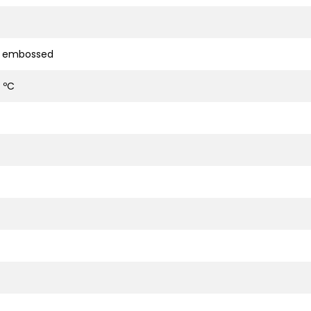
d embossed
 ºC