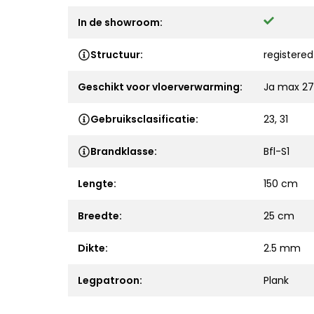
In de showroom:
Structuur:
registere
Geschikt voor vloerverwarming:
Ja max 27
Gebruiksclasificatie:
23, 31
Brandklasse:
Bfl-S1
Lengte:
150 cm
Breedte:
25 cm
Dikte:
2.5 mm
Legpatroon:
Plank