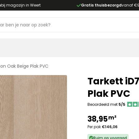
n
bij magazijn in Weert
Gratis thuisbezorgd
vanaf €
llon Oak Beige Plak PVC
Tarkett iD
Plak PVC
Beoordeeld met
5/5
m²
38,95
Per pak
€146,06
Ruim op voorraad