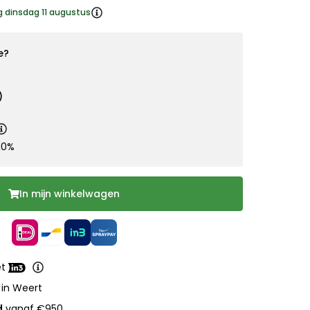
g dinsdag 11 augustus
e?
)
10%
In mijn winkelwagen
et
 in Weert
d
vanaf €950