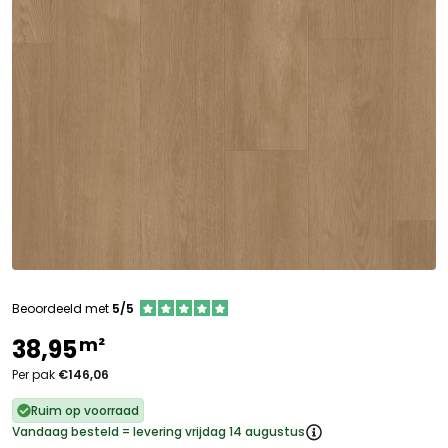
Beoordeeld met
5/5
m²
38,95
Per pak
€146,06
Ruim op voorraad
Vandaag besteld = levering vrijdag 14 augustus