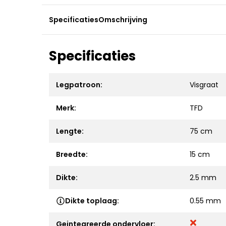
Specificaties
Omschrijving
Specificaties
Legpatroon:
Visgraat
Merk:
TFD
Lengte:
75 cm
Breedte:
15 cm
Dikte:
2.5 mm
Dikte toplaag:
0.55 mm
Geintegreerde ondervloer: