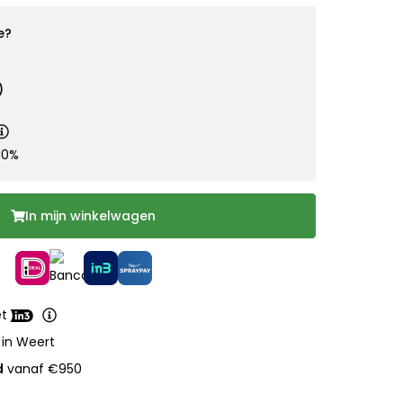
e?
)
10%
In mijn winkelwagen
et
 in Weert
d
vanaf €950