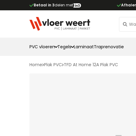
Betaal in 3
delen met
Afhale
PVC vloeren
Tegels
Laminaat
Traprenovatie
Home
Plak PVC
TFD At Home 12A Plak PVC