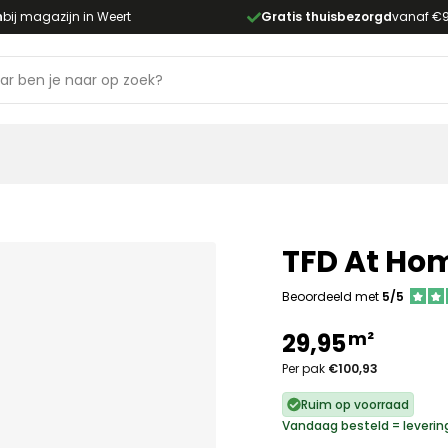
n
bij magazijn in Weert
Gratis thuisbezorgd
vanaf €
TFD At Hom
Beoordeeld met
5/5
m²
29,95
Per pak
€100,93
Ruim op voorraad
Vandaag besteld = leverin