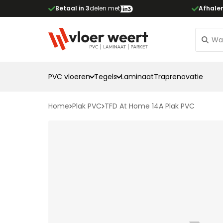
Betaal in 3
delen met
Afhale
PVC vloeren
Tegels
Laminaat
Traprenovatie
Home
Plak PVC
TFD At Home 14A Plak PVC