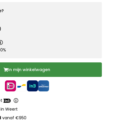
e?
)
10%
In mijn winkelwagen
et
 in Weert
d
vanaf €950