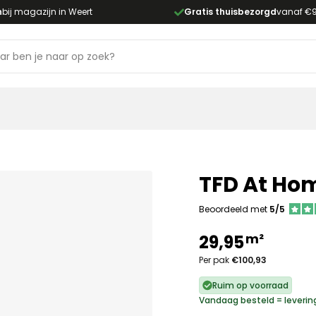
n
bij magazijn in Weert
Gratis thuisbezorgd
vanaf €
TFD At Hom
Beoordeeld met
5/5
m²
29,95
Per pak
€100,93
Ruim op voorraad
Vandaag besteld = leverin