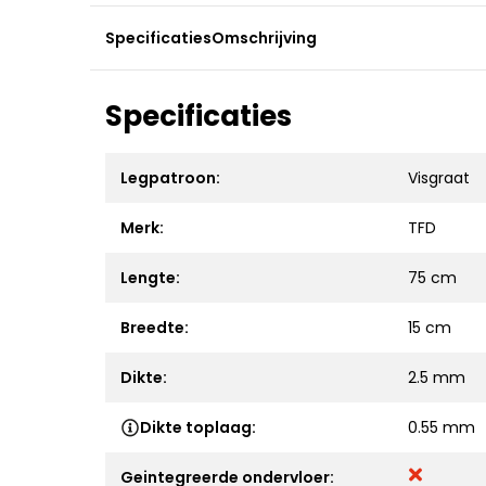
Specificaties
Omschrijving
Specificaties
Legpatroon:
Visgraat
Merk:
TFD
Lengte:
75 cm
Breedte:
15 cm
Dikte:
2.5 mm
Dikte toplaag:
0.55 mm
Geintegreerde ondervloer: