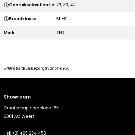
Gebruiksclasificatie:
23, 33, 42
Brandklasse:
Bfl-S1
Merk:
TFD
Gratis thuisbezorgd
vanaf €950
Showroom
Graafschap Hornelaan 165
6001 AC Weert
Tel:
+31 495 234 450