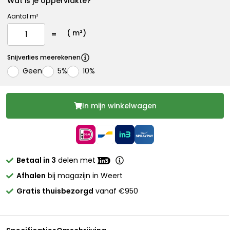
Wat is je oppervlakte?
Aantal m²
(
m²)
Snijverlies meerekenen
Geen
5%
10%
In mijn winkelwagen
Betaal in 3
delen met
Afhalen
bij magazijn in Weert
Gratis thuisbezorgd
vanaf €950