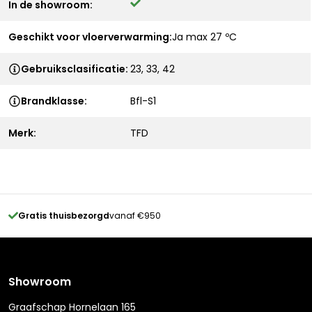
In de showroom:
Geschikt voor vloerverwarming:
Ja max 27 ºC
Gebruiksclasificatie:
23, 33, 42
Brandklasse:
Bfl-S1
Merk:
TFD
Gratis thuisbezorgd
vanaf €950
Showroom
Graafschap Hornelaan 165