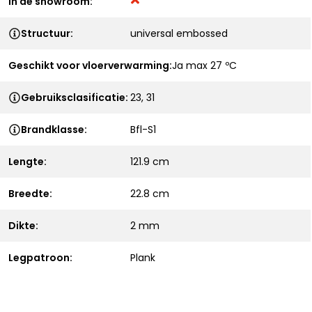
In de showroom:
Structuur:
universal embossed
Geschikt voor vloerverwarming:
Ja max 27 ºC
Gebruiksclasificatie:
23, 31
Brandklasse:
Bfl-S1
Lengte:
121.9 cm
Breedte:
22.8 cm
Dikte:
2 mm
Legpatroon:
Plank