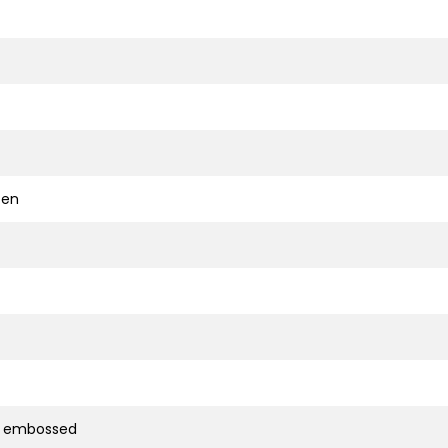
ten
d embossed