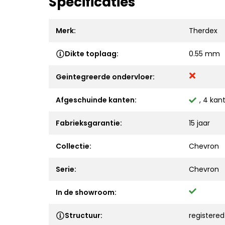
Specificaties
Merk:
Therdex
Dikte toplaag:
0.55 mm
Geintegreerde ondervloer:
Afgeschuinde kanten:
, 4 kan
Fabrieksgarantie:
15 jaar
Collectie:
Chevron
Serie:
Chevron
In de showroom:
Structuur:
registere