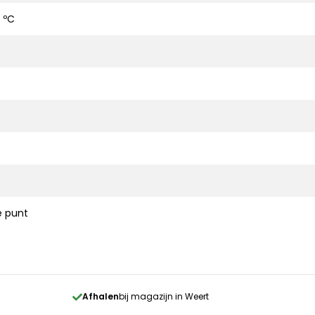
 ºC
 punt
Afhalen
bij magazijn in Weert