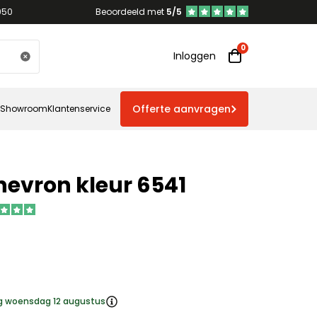
950
Beoordeeld met
5/5
Inloggen
Offerte aanvragen
Showroom
Klantenservice
evron kleur 6541
ng woensdag 12 augustus