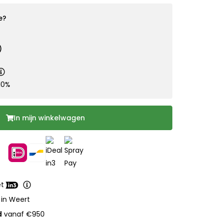
e?
)
10%
In mijn winkelwagen
et
 in Weert
d
vanaf €950