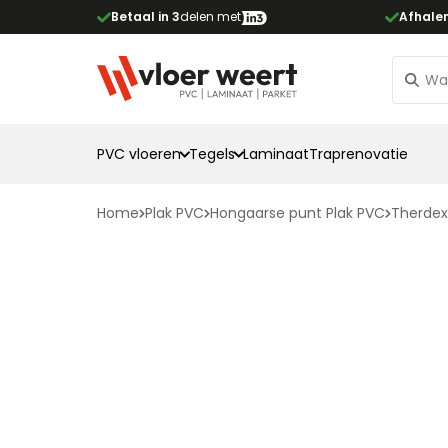
Betaal in 3
delen met
Afhale
PVC vloeren
Tegels
Laminaat
Traprenovatie
Home
Plak PVC
Hongaarse punt Plak PVC
Therdex