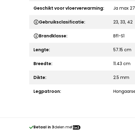
Geschikt voor vloerverwarming:
Ja max 27
Gebruiksclasificatie:
23, 33, 42
Brandklasse:
Bfl-S1
Lengte:
57.15 cm
Breedte:
11.43 cm
Dikte:
2.5 mm
Legpatroon:
Hongaarse
Betaal in 3
delen met