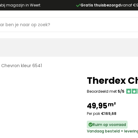
n
bij magazijn in Weert
Gratis thuisbezorgd
vanaf €
 Chevron kleur 6541
Therdex Ch
Beoordeeld met
5/5
m²
49,95
Per pak
€169,68
Ruim op voorraad
Vandaag besteld = leveri