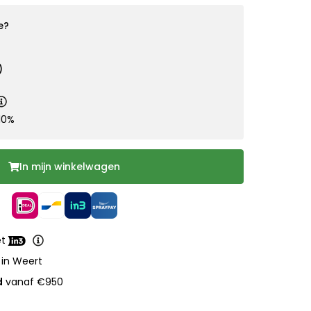
e?
)
10%
In mijn winkelwagen
et
 in Weert
d
vanaf €950