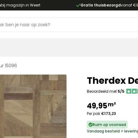
n
bij magazijn in Weert
Gratis thuisbezorgd
vanaf €
ur 15096
Therdex De
Beoordeeld met
5/5
m²
49,95
Per pak
€173,23
Ruim op voorraad
Vandaag besteld = leverin