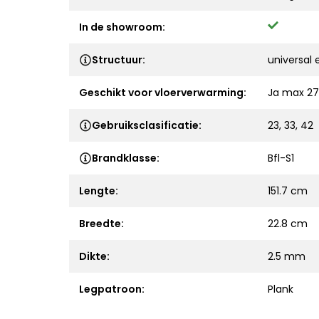
In de showroom:
Structuur:
universal
Geschikt voor vloerverwarming:
Ja max 27
Gebruiksclasificatie:
23, 33, 42
Brandklasse:
Bfl-S1
Lengte:
151.7 cm
Breedte:
22.8 cm
Dikte:
2.5 mm
Legpatroon:
Plank