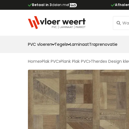
Betaal in 3
delen met
Afhale
PVC vloeren
Tegels
Laminaat
Traprenovatie
Home
Plak PVC
Plank Plak PVC
Therdex Design kle