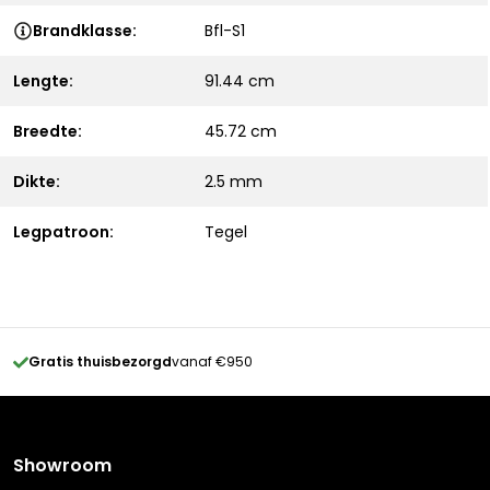
Brandklasse:
Bfl-S1
Lengte:
91.44 cm
Breedte:
45.72 cm
Dikte:
2.5 mm
Legpatroon:
Tegel
Gratis thuisbezorgd
vanaf €950
Showroom