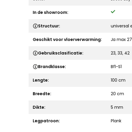
In de showroom:
Structuur:
universal
Geschikt voor vloerverwarming:
Ja max 27
Gebruiksclasificatie:
23, 33, 42
Brandklasse:
Bfl-S1
Lengte:
100 cm
Breedte:
20 cm
Dikte:
5 mm
Legpatroon:
Plank