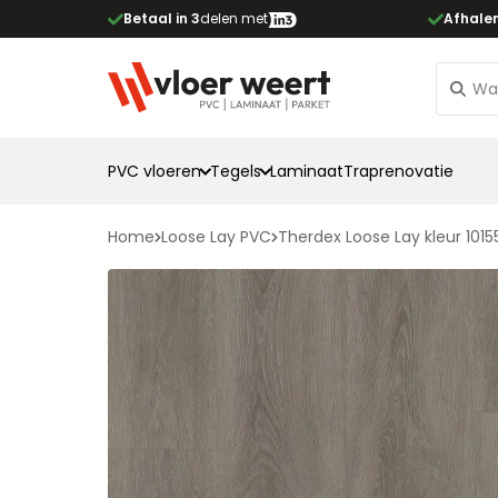
Betaal in 3
delen met
Afhale
PVC vloeren
Tegels
Laminaat
Traprenovatie
Home
Loose Lay PVC
Therdex Loose Lay kleur 1015