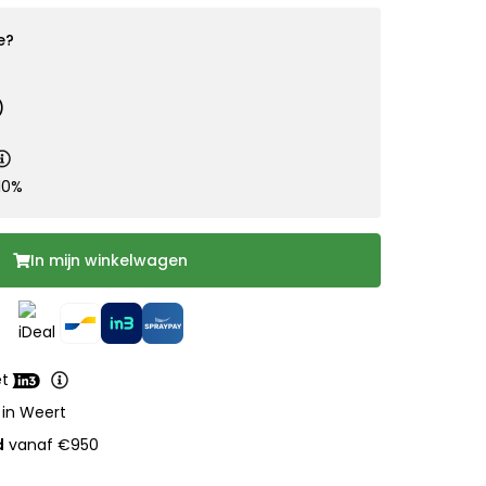
e?
)
10%
In mijn winkelwagen
et
 in Weert
d
vanaf €950