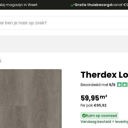
n
bij magazijn in Weert
Gratis thuisbezorgd
vanaf €
5
Therdex Lo
Beoordeeld met
5/5
m²
59,95
Per pak
€95,92
Ruim op voorraad
Vandaag besteld = leverin