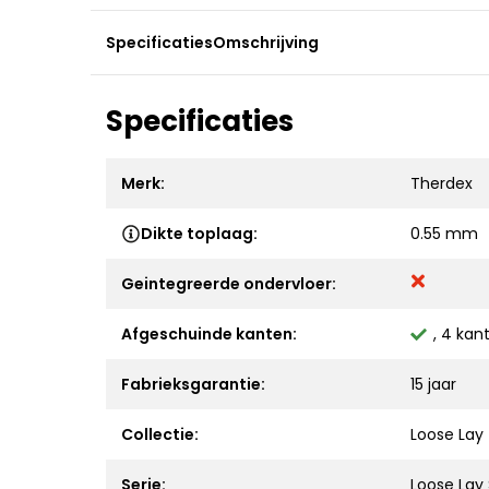
Specificaties
Omschrijving
Specificaties
Merk:
Therdex
Dikte toplaag:
0.55 mm
Geintegreerde ondervloer:
Afgeschuinde kanten:
, 4 kan
Fabrieksgarantie:
15 jaar
Collectie:
Loose Lay
Serie:
Loose Lay 