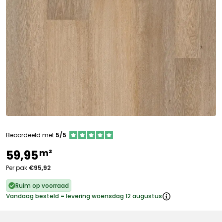
Beoordeeld met
5/5
m²
59,95
Per pak
€95,92
Ruim op voorraad
Vandaag besteld = levering woensdag 12 augustus