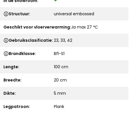
In de showroom:
Structuur:
universal embossed
Geschikt voor vloerverwarming:
Ja max 27 ºC
Gebruiksclasificatie:
23, 33, 42
Brandklasse:
Bfl-S1
Lengte:
100 cm
Breedte:
20 cm
Dikte:
5 mm
Legpatroon:
Plank