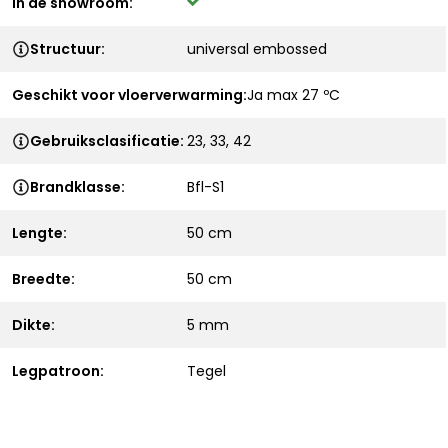
In de showroom:
Structuur:
universal embossed
Geschikt voor vloerverwarming:
Ja max 27 ºC
Gebruiksclasificatie:
23, 33, 42
Brandklasse:
Bfl-S1
Lengte:
50 cm
Breedte:
50 cm
Dikte:
5 mm
Legpatroon:
Tegel