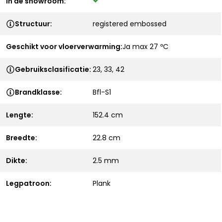
In de showroom:
Structuur:
registered embossed
Geschikt voor vloerverwarming:
Ja max 27 ºC
Gebruiksclasificatie:
23, 33, 42
Brandklasse:
Bfl-S1
Lengte:
152.4 cm
Breedte:
22.8 cm
Dikte:
2.5 mm
Legpatroon:
Plank