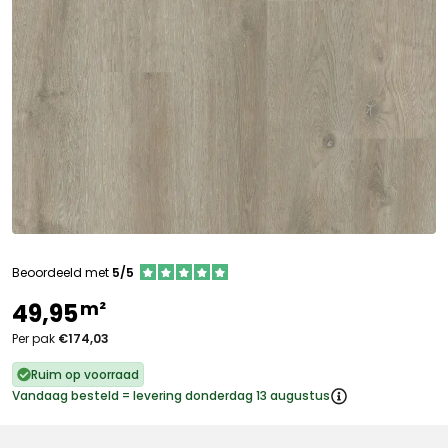
Beoordeeld met
5/5
m²
49,95
Per pak
€174,03
Ruim op voorraad
Vandaag besteld = levering donderdag 13 augustus