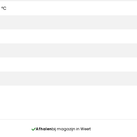
 ºC
Afhalen
bij magazijn in Weert