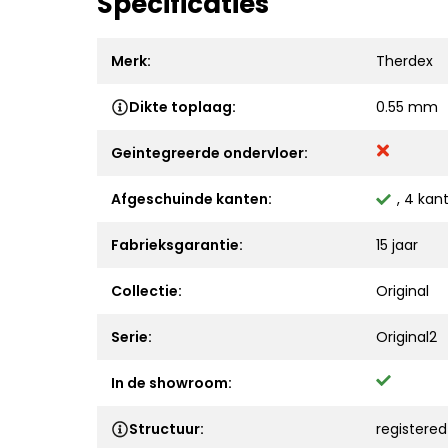
Specificaties
Merk:
Therdex
Dikte toplaag:
0.55 mm
Geintegreerde ondervloer:
Afgeschuinde kanten:
, 4 kan
Fabrieksgarantie:
15 jaar
Collectie:
Original
Serie:
Original2
In de showroom:
Structuur:
registere