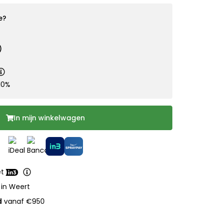
e?
)
10%
In mijn winkelwagen
et
 in Weert
d
vanaf €950