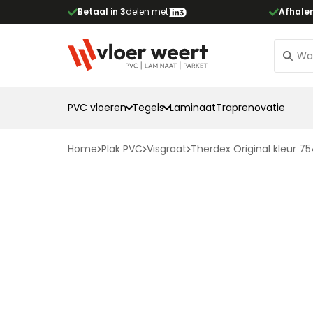
Betaal in 3
delen met
Afhale
PVC vloeren
Tegels
Laminaat
Traprenovatie
Home
Plak PVC
Visgraat
Therdex Original kleur 7