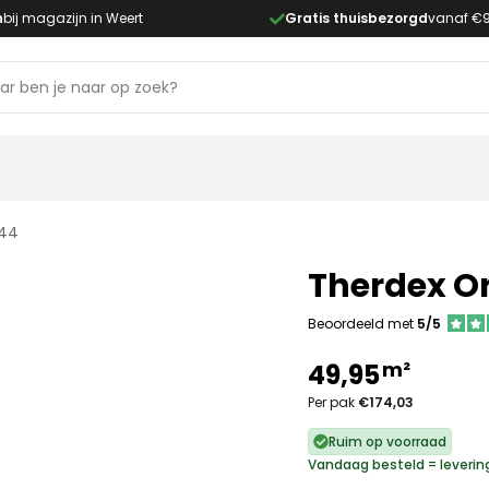
n
bij magazijn in Weert
Gratis thuisbezorgd
vanaf €
544
Therdex Or
Beoordeeld met
5/5
m²
49,95
Per pak
€174,03
Ruim op voorraad
Vandaag besteld = leverin