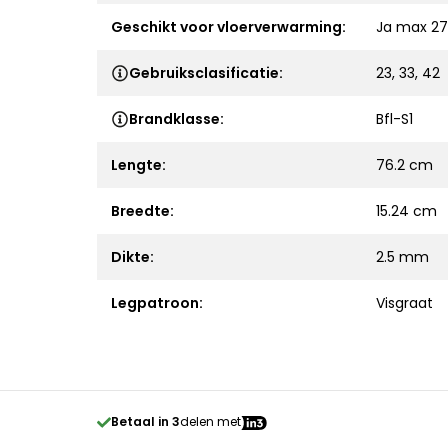
Geschikt voor vloerverwarming:
Ja max 27
Gebruiksclasificatie:
23, 33, 42
Brandklasse:
Bfl-S1
Lengte:
76.2 cm
Breedte:
15.24 cm
Dikte:
2.5 mm
Legpatroon:
Visgraat
Betaal in 3
delen met