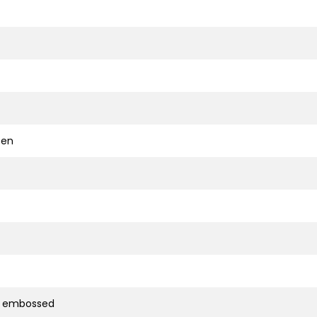
ten
d embossed