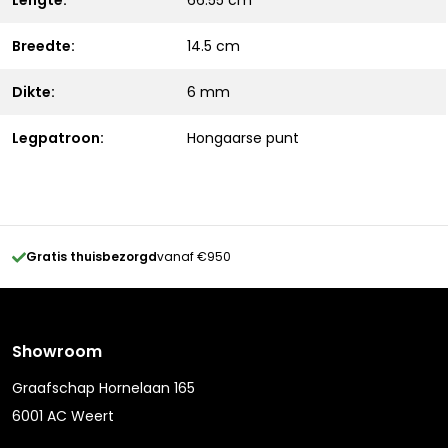
Lengte:
66.55 cm
Breedte:
14.5 cm
Dikte:
6 mm
Legpatroon:
Hongaarse punt
Gratis thuisbezorgd
vanaf €950
Showroom
Graafschap Hornelaan 165
6001 AC Weert