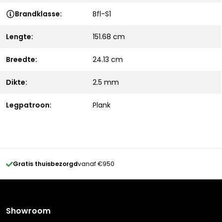
Brandklasse:
Bfl-S1
Lengte:
151.68 cm
Breedte:
24.13 cm
Dikte:
2.5 mm
Legpatroon:
Plank
Gratis thuisbezorgd
vanaf €950
Showroom