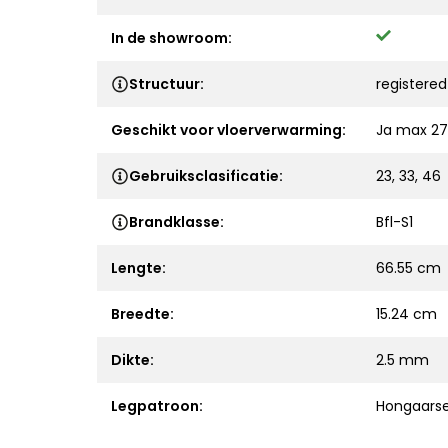
In de showroom:
Structuur:
registere
Geschikt voor vloerverwarming:
Ja max 27
Gebruiksclasificatie:
23, 33, 46
Brandklasse:
Bfl-S1
Lengte:
66.55 cm
Breedte:
15.24 cm
Dikte:
2.5 mm
Legpatroon:
Hongaarse