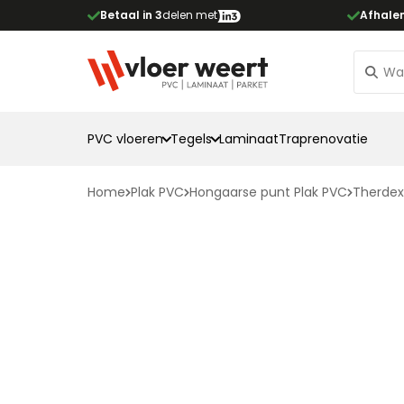
Betaal in 3
delen met
Afhale
PVC vloeren
Tegels
Laminaat
Traprenovatie
Home
Plak PVC
Hongaarse punt Plak PVC
Therdex