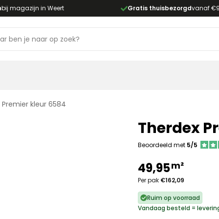
n
bij magazijn in Weert
Gratis thuisbezorgd
vanaf €
 Premier kleur 6584
Therdex Pr
Beoordeeld met
5/5
m²
49,95
Per pak
€162,09
Ruim op voorraad
Vandaag besteld = leveri