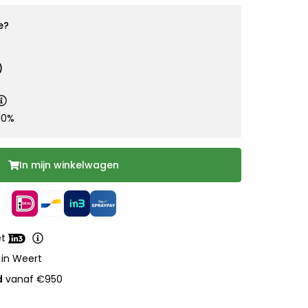
e?
)
10%
In mijn winkelwagen
et
 in Weert
d
vanaf €950