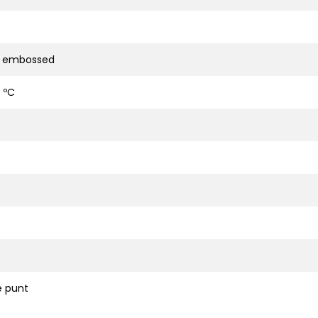
d embossed
 ºC
 punt