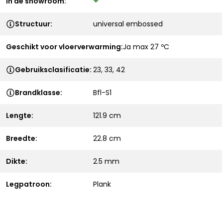
In de showroom:
Structuur:
universal embossed
Geschikt voor vloerverwarming:
Ja max 27 ºC
Gebruiksclasificatie:
23, 33, 42
Brandklasse:
Bfl-S1
Lengte:
121.9 cm
Breedte:
22.8 cm
Dikte:
2.5 mm
Legpatroon:
Plank