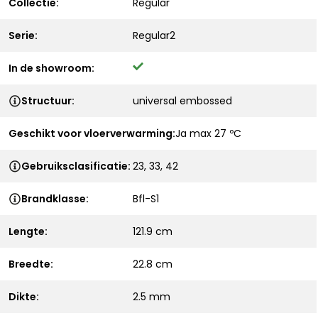
Collectie:
Regular
Serie:
Regular2
In de showroom:
Structuur:
universal embossed
Geschikt voor vloerverwarming:
Ja max 27 ºC
Gebruiksclasificatie:
23, 33, 42
Brandklasse:
Bfl-S1
Lengte:
121.9 cm
Breedte:
22.8 cm
Dikte:
2.5 mm