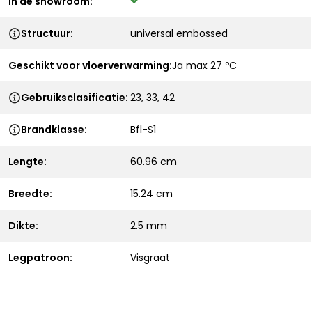
In de showroom:
Structuur:
universal embossed
Geschikt voor vloerverwarming:
Ja max 27 ºC
Gebruiksclasificatie:
23, 33, 42
Brandklasse:
Bfl-S1
Lengte:
60.96 cm
Breedte:
15.24 cm
Dikte:
2.5 mm
Legpatroon:
Visgraat