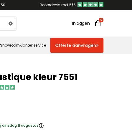
950
Beoordeeld met
5/5
Inloggen
Offerte aanvragen
Showroom
Klantenservice
stique kleur 7551
g dinsdag 11 augustus