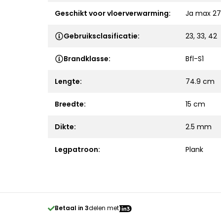
Geschikt voor vloerverwarming:
Ja max 27
Gebruiksclasificatie:
23, 33, 42
Brandklasse:
Bfl-S1
Lengte:
74.9 cm
Breedte:
15 cm
Dikte:
2.5 mm
Legpatroon:
Plank
Betaal in 3
delen met