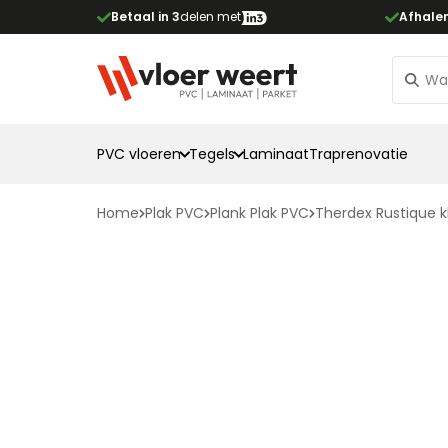
Betaal in 3
delen met
Afhale
PVC vloeren
Tegels
Laminaat
Traprenovatie
Home
Plak PVC
Plank Plak PVC
Therdex Rustique k