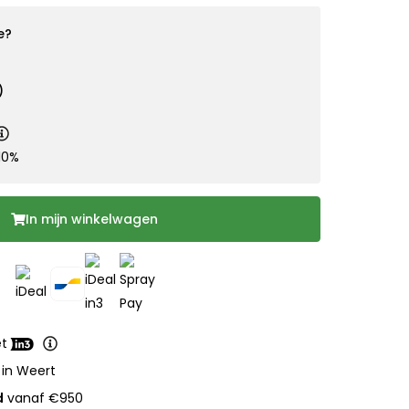
e?
)
10%
In mijn winkelwagen
et
 in Weert
d
vanaf €950