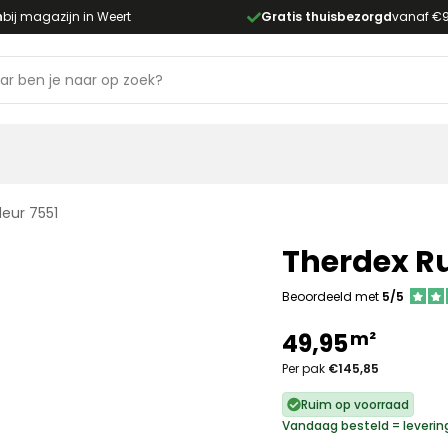
n
bij magazijn in Weert
Gratis thuisbezorgd
vanaf €
leur 7551
Therdex Ru
Beoordeeld met
5/5
m²
49,95
Per pak
€145,85
Ruim op voorraad
Vandaag besteld = leverin