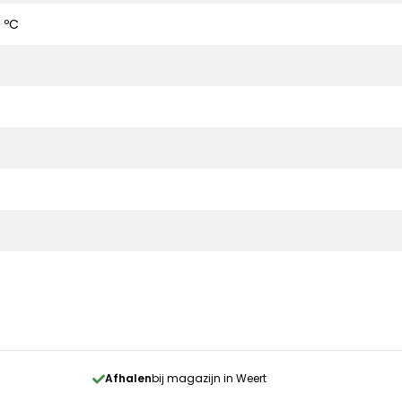
 ºC
Afhalen
bij magazijn in Weert