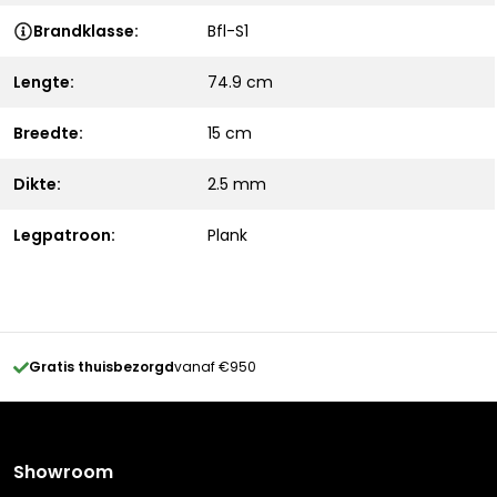
Brandklasse:
Bfl-S1
Lengte:
74.9 cm
Breedte:
15 cm
Dikte:
2.5 mm
Legpatroon:
Plank
Gratis thuisbezorgd
vanaf €950
Showroom