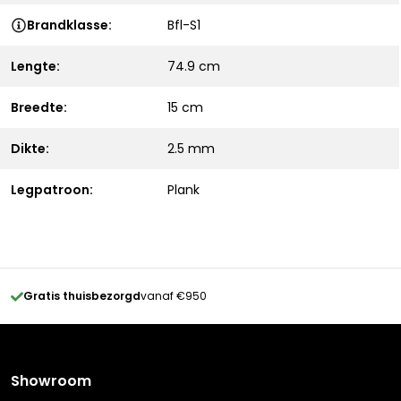
Brandklasse:
Bfl-S1
Lengte:
74.9 cm
Breedte:
15 cm
Dikte:
2.5 mm
Legpatroon:
Plank
Gratis thuisbezorgd
vanaf €950
Showroom