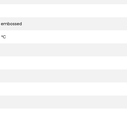
d embossed
 ºC