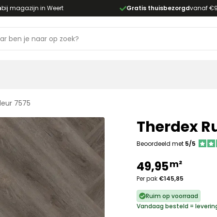
n
bij magazijn in Weert
Gratis thuisbezorgd
vanaf €
leur 7575
Therdex Ru
Beoordeeld met
5/5
m²
49,95
Per pak
€145,85
Ruim op voorraad
Vandaag besteld = leverin