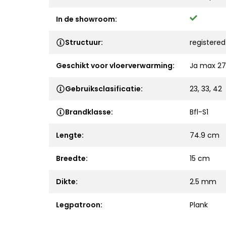
In de showroom:
Structuur:
registere
Geschikt voor vloerverwarming:
Ja max 27
Gebruiksclasificatie:
23, 33, 42
Brandklasse:
Bfl-S1
Lengte:
74.9 cm
Breedte:
15 cm
Dikte:
2.5 mm
Legpatroon:
Plank