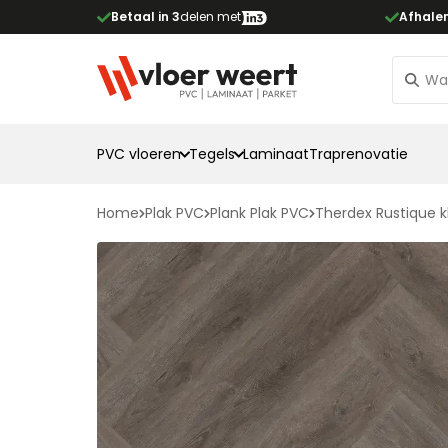
Betaal in 3
delen met
Afhale
PVC vloeren
Tegels
Laminaat
Traprenovatie
Home
Plak PVC
Plank Plak PVC
Therdex Rustique k