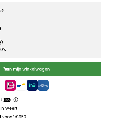
e?
)
10%
In mijn winkelwagen
et
 in Weert
d
vanaf €950