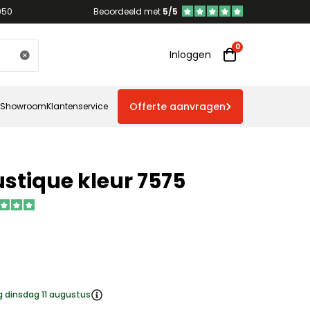
950
Beoordeeld met
5/5
Inloggen
Offerte aanvragen
Showroom
Klantenservice
stique kleur 7575
g dinsdag 11 augustus