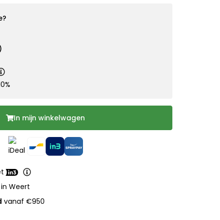
e?
)
10%
In mijn winkelwagen
et
 in Weert
d
vanaf €950