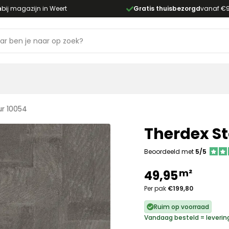
n
bij magazijn in Weert
Gratis thuisbezorgd
vanaf €
ur 10054
Therdex St
Beoordeeld met
5/5
m²
49,95
Per pak
€199,80
Ruim op voorraad
Vandaag besteld = leveri