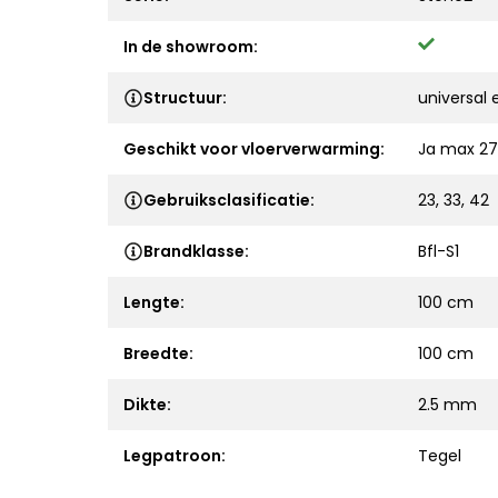
In de showroom:
Structuur:
universal
Geschikt voor vloerverwarming:
Ja max 27
Gebruiksclasificatie:
23, 33, 42
Brandklasse:
Bfl-S1
Lengte:
100 cm
Breedte:
100 cm
Dikte:
2.5 mm
Legpatroon:
Tegel