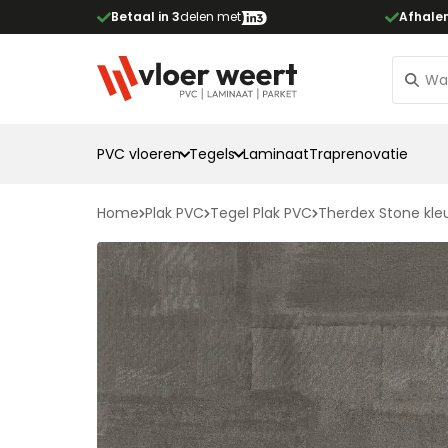
Betaal in 3
delen met
Afhale
PVC vloeren
Tegels
Laminaat
Traprenovatie
Home
Plak PVC
Tegel Plak PVC
Therdex Stone kle