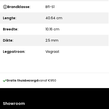
Brandklasse:
Bfl-S1
Lengte:
40.64 cm
Breedte:
10.16 cm
Dikte:
2.5 mm
Legpatroon:
Visgraat
Gratis thuisbezorgd
vanaf €950
Showroom