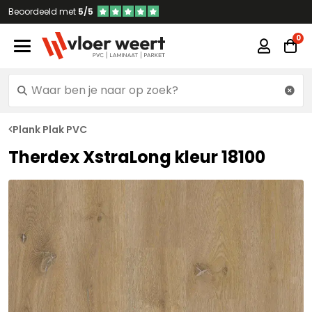
Beoordeeld met
5/5
Plank Plak PVC
Therdex XstraLong kleur 18100