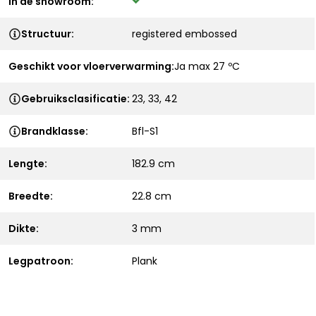
In de showroom:
Structuur:
registered embossed
Geschikt voor vloerverwarming:
Ja max 27 ºC
Gebruiksclasificatie:
23, 33, 42
Brandklasse:
Bfl-S1
Lengte:
182.9 cm
Breedte:
22.8 cm
Dikte:
3 mm
Legpatroon:
Plank