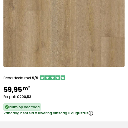
Beoordeeld met
5/5
m²
59,95
Per pak
€200,53
Ruim op voorraad
Vandaag besteld = levering dinsdag 11 augustus