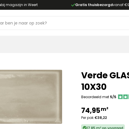
n
bij magazijn in Weert
Gratis thuisbezorgd
vanaf €
Verde GLAS
10X30
Beoordeeld met
5/5
m²
74,95
Per pak
€38,22
17,85 m² op voorraad