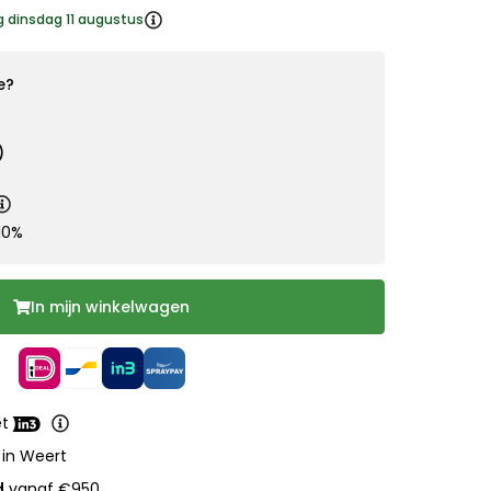
g dinsdag 11 augustus
e?
)
10%
In mijn winkelwagen
et
 in Weert
d
vanaf €950