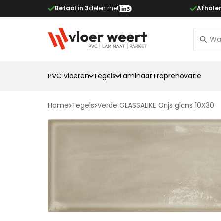
Betaal in 3
delen met
Afhale
PVC vloeren
Tegels
Laminaat
Traprenovatie
Home
Tegels
Verde GLASSALIKE Grijs glans 10X30