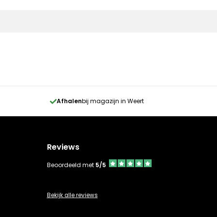
Afhalen
bij magazijn in Weert
Reviews
Beoordeeld met
5/5
Bekijk alle reviews