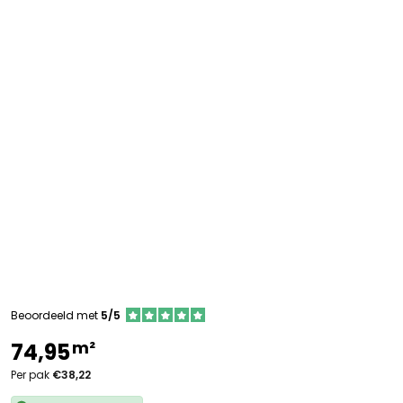
Beoordeeld met
5/5
m²
74,95
Per pak
€38,22