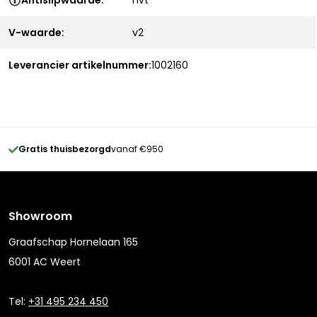
Antislipwaarde:
nvt
V-waarde:
v2
Leverancier artikelnummer:
1002160
Gratis thuisbezorgd
vanaf €950
Showroom
Graafschap Hornelaan 165
6001 AC Weert
Tel:
+31 495 234 450