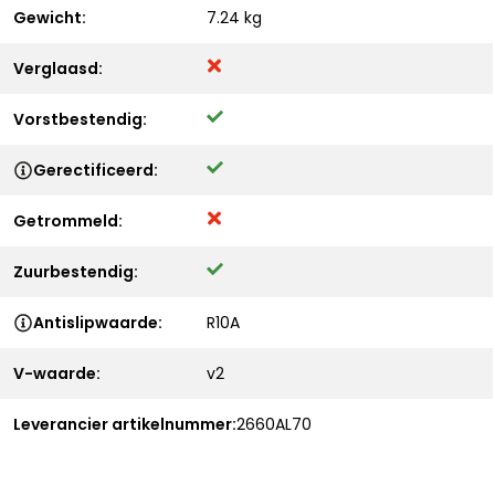
Gewicht:
7.24 kg
Verglaasd:
Vorstbestendig:
Gerectificeerd:
Getrommeld:
Zuurbestendig:
Antislipwaarde:
R10A
V-waarde:
v2
Leverancier artikelnummer:
2660AL70