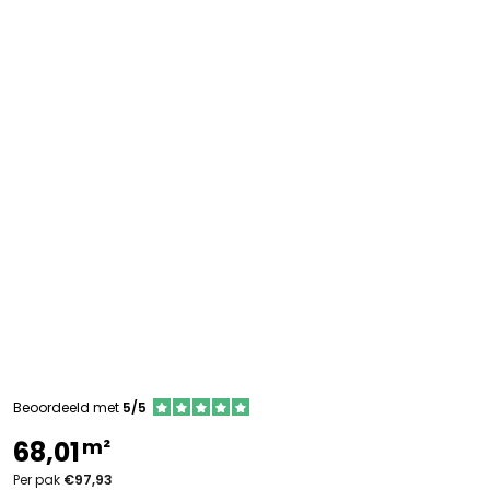
Beoordeeld met
5/5
m²
68,01
Per pak
€97,93