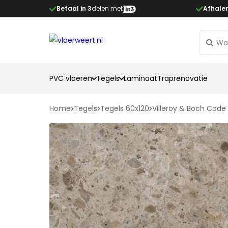
Betaal in 3
delen met
Afhale
PVC vloeren
Tegels
Laminaat
Traprenovatie
Home
Tegels
Tegels 60x120
Villeroy & Boch Code 