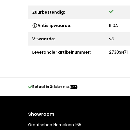
Zuurbestendig:
Antislipwaarde:
R10A
V-waarde:
v3
Leverancier artikelnummer:
2730SN71
Betaal in 3
delen met
Showroom
Graafschap Hornelaan 165