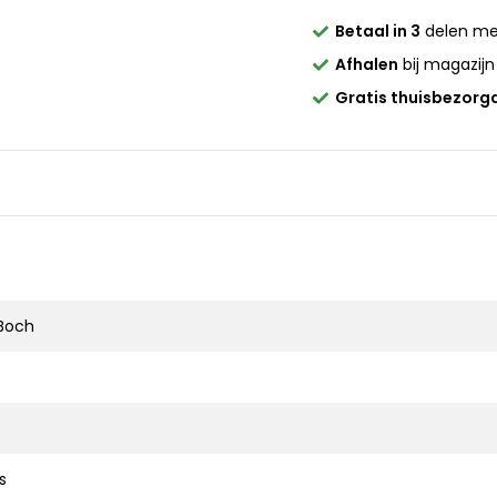
Betaal in 3
delen m
Afhalen
bij magazijn
Gratis thuisbezorg
 Boch
s