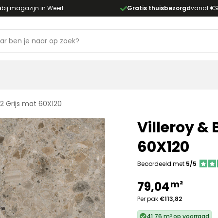
n
bij magazijn in Weert
Gratis thuisbezorgd
vanaf €
2 Grijs mat 60X120
Villeroy &
60X120
Beoordeeld met
5/5
m²
79,04
Per pak
€113,82
41,76 m² op voorraad