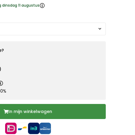
g dinsdag 11 augustus
e?
)
10%
In mijn winkelwagen