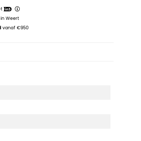
et
 in Weert
d
vanaf €950