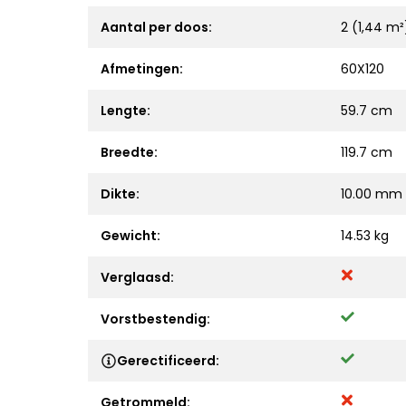
Aantal per doos:
2 (1,44 m²
Afmetingen:
60X120
Lengte:
59.7 cm
Breedte:
119.7 cm
Dikte:
10.00 mm
Gewicht:
14.53 kg
Verglaasd:
Vorstbestendig:
Gerectificeerd:
Getrommeld: