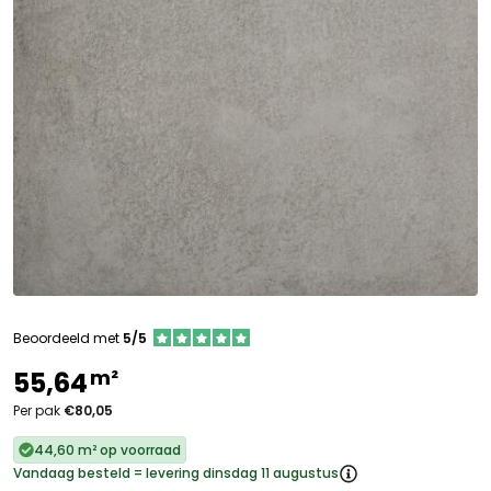
Beoordeeld met
5/5
m²
55,64
Per pak
€80,05
44,60 m² op voorraad
Vandaag besteld = levering dinsdag 11 augustus