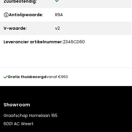
Zuurbestendig:
Antislipwaarde:
R9A
V-waarde:
v2
Leverancier artikelnummer:
2346CD60
Gratis thuisbezorgd
vanaf €950
Showroom
Graafschap Hornelaan 165
6001 AC Weert