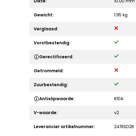
Dikte:
10.00 mm
Gewicht:
1.95 kg
Verglaasd:
Vorstbestendig:
Gerectificeerd:
Getrommeld:
Zuurbestendig:
Antislipwaarde:
R10A
V-waarde:
v2
Leverancier artikelnummer:
2419SD2B