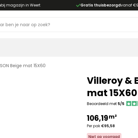
n
bij magazijn in Weert
Gratis thuisbezorgd
vanaf €
DSON Beige mat 15X60
Villeroy &
mat 15X60
Beoordeeld met
5/5
m²
106,19
Per pak
€95,58
Niet op voorraad