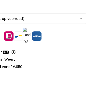
et
 in Weert
d
vanaf €950