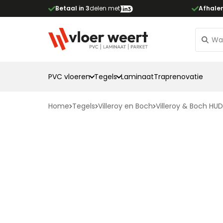
Betaal in 3
delen met
Afhale
PVC vloeren
Tegels
Laminaat
Traprenovatie
Home
Tegels
Villeroy en Boch
Villeroy & Boch HU